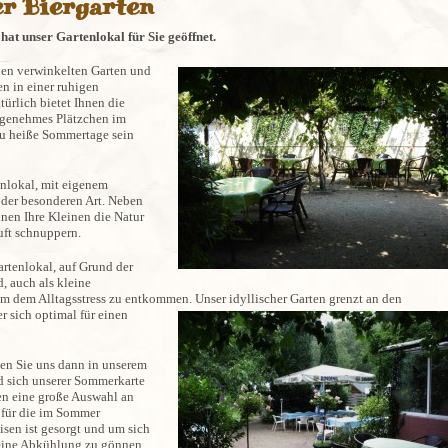
er Biergarten
hat unser Gartenlokal für Sie geöffnet.
ünen verwinkelten Garten und
n in einer ruhigen
ürlich bietet Ihnen die
ngenehmes Plätzchen im
e zu heiße Sommertage sein
enlokal, mit eigenem
 der besonderen Art. Neben
nen Ihre Kleinen die Natur
uft schnuppern.
artenlokal, auf Grund der
 auch als kleine
 um dem Alltagsstress zu entkommen.
Unser idyllischer Garten grenzt an den
r sich optimal für einen
n Sie uns dann in unserem
d sich unserer Sommerkarte
en eine große Auswahl an
 für die im Sommer
isen ist gesorgt und um sich
eine Abkühlung zu gönnen,