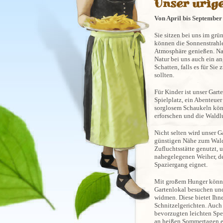
Unser urig
Von April bis September 
Sie sitzen bei uns im gr
können die Sonnenstrahle
Atmosphäre genießen. Nat
Natur bei uns auch ein a
Schatten, falls es für Si
sollten.
Für Kinder ist unser Gart
Spielplatz, ein Abenteuer
sorglosem Schaukeln kön
erforschen und die Waldl
Nicht selten wird unser G
günstigen Nähe zum Wald,
Zufluchtsstätte genutzt,
nahegelegenen Weiher, de
Spaziergang eignet.
Mit großem Hunger könne
Gartenlokal besuchen un
widmen. Diese bietet Ihn
Schnitzelgerichten. Auch
bevorzugten leichten Spe
an heißen Sommertagen 