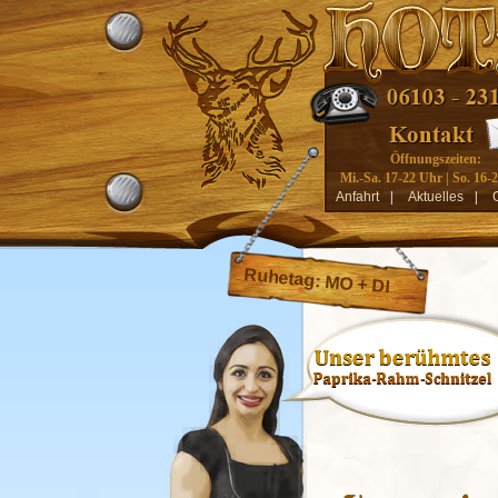
Öffnungszeiten:
Mi.-Sa. 17-22 Uhr | So. 16-
Anfahrt
|
Aktuelles
|
Ruhetag: MO + DI