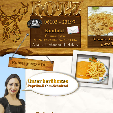
Öffnungszeiten:
Mi.-Sa. 17-22 Uhr | So. 16-21 Uhr
Anfahrt
|
Aktuelles
|
Galerie
Ruhetag: MO + DI